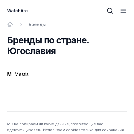
WatchArc
Поиск бре
Откр
Бренды
На главную
Бренды по стране.
Югославия
M
Mestis
Подвал
Мы не собираем ни какие данные, позволяющие вас
идентифицировать. Используем cookies только для сохранения