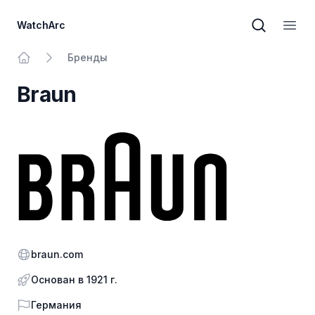
WatchArc
Поиск бре
Откр
Бренды
На главную
Braun
Официальный сайт
braun.com
Основан в 1921 г.
Страна
Германия