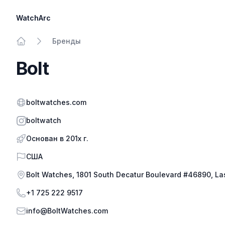
WatchArc
Бренды
На главную
Bolt
Официальный сайт
boltwatches.com
Instagram
boltwatch
Основан в 201x г.
Страна
США
Адрес
Bolt Watches, 1801 South Decatur Boulevard #46890, L
Телефон
+1 725 222 9517
Электронная почта
info@BoltWatches.com