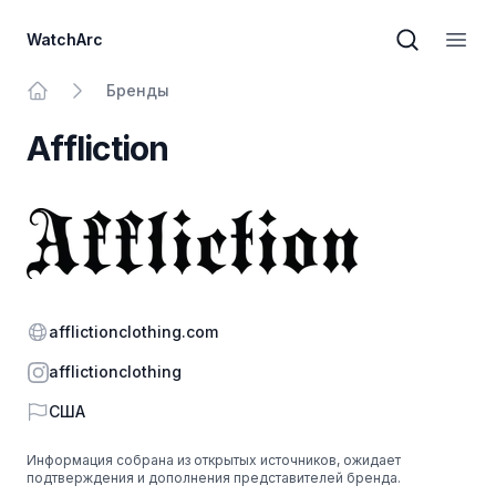
WatchArc
Поиск бре
Откр
Бренды
На главную
Affliction
Официальный сайт
afflictionclothing.com
Instagram
afflictionclothing
Страна
США
Информация собрана из открытых источников, ожидает
подтверждения и дополнения представителей бренда.