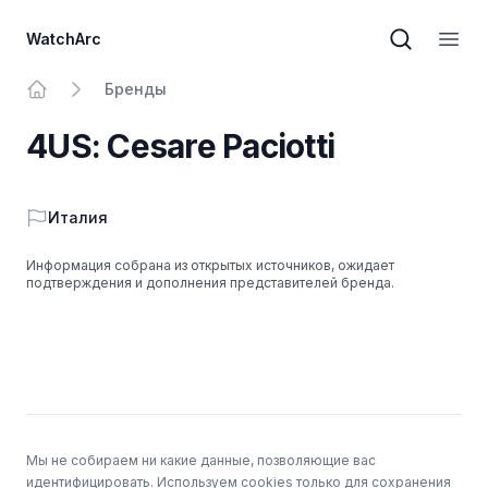
WatchArc
Поиск бре
Откр
Бренды
На главную
4US: Cesare Paciotti
Страна
Италия
Информация собрана из открытых источников, ожидает
подтверждения и дополнения представителей бренда.
Подвал
Мы не собираем ни какие данные, позволяющие вас
идентифицировать. Используем cookies только для сохранения