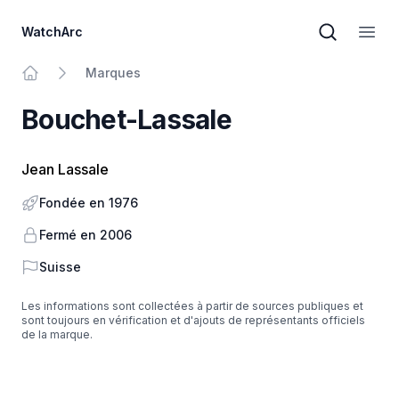
WatchArc
Recherche
Ouvri
Marques
Au principal
Bouchet-Lassale
Jean Lassale
Fondée en 1976
Fermé en 2006
Pays
Suisse
Les informations sont collectées à partir de sources publiques et
sont toujours en vérification et d'ajouts de représentants officiels
de la marque.
Sous-sol