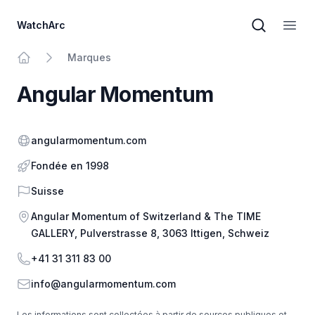
WatchArc
Recherche
Ouvri
Marques
Au principal
Angular Momentum
Site officiel
angularmomentum.com
Fondée en 1998
Pays
Suisse
Adresse
Angular Momentum of Switzerland & The TIME
GALLERY, Pulverstrasse 8, 3063 Ittigen, Schweiz
Téléphone
+41 31 311 83 00
E-mail
info@angularmomentum.com
Les informations sont collectées à partir de sources publiques et