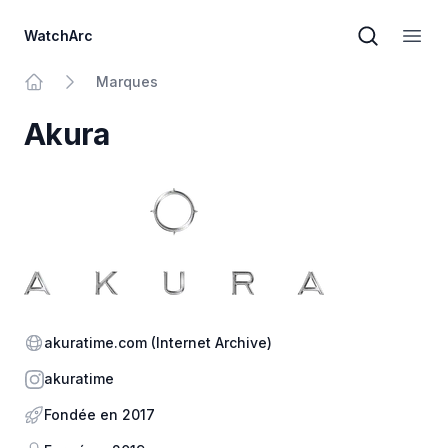
WatchArc
Recherche
Ouvri
Marques
Au principal
Akura
Site officiel
akuratime.com
(Internet Archive)
Instagram
akuratime
Fondée en 2017