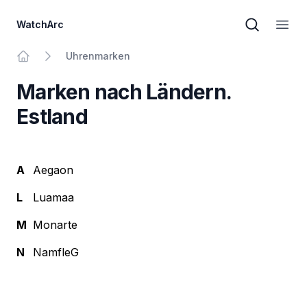
WatchArc
Markensuc
Haup
Uhrenmarken
Zur Homepage
Marken nach Ländern.
Estland
A
Aegaon
L
Luamaa
M
Monarte
N
NamfleG
Keller