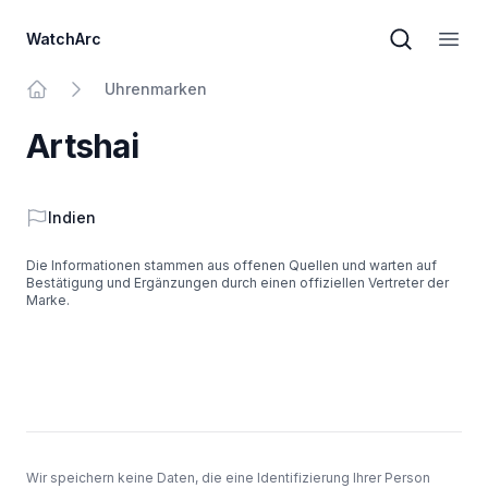
WatchArc
Markensuc
Haup
Uhrenmarken
Zur Homepage
Artshai
Land
Indien
Die Informationen stammen aus offenen Quellen und warten auf
Bestätigung und Ergänzungen durch einen offiziellen Vertreter der
Marke.
Keller
Wir speichern keine Daten, die eine Identifizierung Ihrer Person