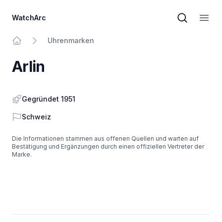
WatchArc
Markensuc
Haup
Uhrenmarken
Zur Homepage
Arlin
Gegründet 1951
Land
Schweiz
Die Informationen stammen aus offenen Quellen und warten auf
Bestätigung und Ergänzungen durch einen offiziellen Vertreter der
Marke.
Keller