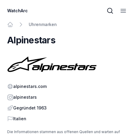
WatchArc
Markensuc
Haup
Uhrenmarken
Zur Homepage
Alpinestars
Offizielle Website
alpinestars.com
Instagram
alpinestars
Gegründet 1963
Land
Italien
Die Informationen stammen aus offenen Quellen und warten auf